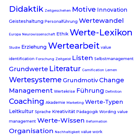
Didaktik
Motive
Innovation
Zeitgeschehen
Wertewandel
Geisteshaltung
Personalführung
Werte-Lexikon
Ethik
Europa
Neurowissenschaft
Wertearbeit
Erziehung
value
Studie
Listen
identification
Selbstmanagement
Forschung
Zeitgeist
Literatur
Grundwerte
Gamification
Lernen
Wertesysteme
Change
Grundmotiv
Management
Führung
Wertekrise
Definition
Coaching
Werte-Typen
Akademie
Marketing
Leitkultur
Kreativität
Sprache
Pädagogik
Wording
value
Werte-Wissen
management
Reformation
Organisation
value work
Nachhaltigkeit