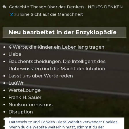
Gedachte Thesen über das Denken - NEUES DENKEN
zu
Eine Sicht auf die Menschheit
Neu bearbeitet in der Enzyklopädie
4 Werte, die Kinder ein Leben lang tragen
Liebe
Bauchentscheidungen. Die Intelligenz des
Unbewussten und die Macht der Intuition
Lasst uns über Werte reden
LuüWr
WerteLounge
Frank H. Sauer
Nonkonformismus
Disruption
Erwartungsmanagement
Datenschutz und Cookies: Diese Website verwendet Cookies.
Gamification
Wenn du die Website weiterhin nutzt, stimmst du der