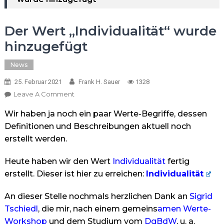
Der Wert „Individualität“ wurde
hinzugefügt
News
25. Februar 2021
Frank H. Sauer
1328
On
Leave A Comment
Der
Wir haben ja noch ein paar Werte-Begriffe, dessen
Wert
„Individualität“
Definitionen und Beschreibungen aktuell noch
Wurde
erstellt werden.
Hinzugefügt
Heute haben wir den Wert
Individualität
fertig
erstellt. Dieser ist hier zu erreichen:
Individualität
An dieser Stelle nochmals herzlichen Dank an
Sigrid
Tschiedl
, die mir, nach einem gemeins
amen
Werte-
Workshop
und dem Studium vom
DgBdW
, u. a.