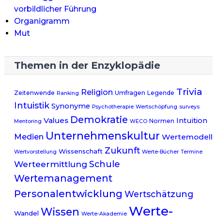
vorbildlicher Führung
Organigramm
Mut
Themen in der Enzyklopädie
Trivia
Religion
Zeitenwende
Umfragen
Legende
Ranking
Intuistik
Synonyme
Psychotherapie
Wertschöpfung
surveys
Demokratie
Values
Intuition
Normen
Mentoring
WECO
Unternehmenskultur
Medien
Wertemodell
Zukunft
Wissenschaft
Wertvorstellung
Werte-Bücher
Termine
Werteermittlung
Schule
Wertemanagement
Personalentwicklung
Wertschätzung
Werte-
Wissen
Wandel
Werte-Akademie