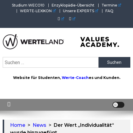
Skip
Studium WECO10
Enzyklopädie-Übersicht
Termine
to
WERTE-LEXIKON
Unsere EXPERTS
FAQ
content
WERTEAKADEMIE
Alles aus der Welt der Werte. Aktuelles von der Werte-
Suchen
Akademie. Wertvolles für Werte-Coaches.
nach:
Website für Studenten,
Werte-Coach
es und Kunden.
Home
>
News
>
Der Wert „Individualität“
wurde hinzugefügt