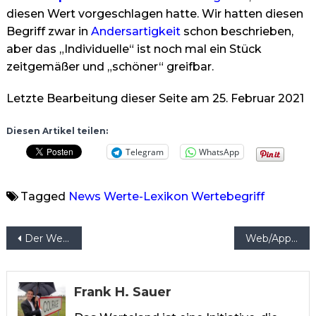
diesen Wert vorgeschlagen hatte. Wir hatten diesen
Begriff zwar in
Andersartigkeit
schon beschrieben,
aber das „Individuelle“ ist noch mal ein Stück
zeitgemäßer und „schöner“ greifbar.
Letzte Bearbeitung dieser Seite am 25. Februar 2021
Diesen Artikel teilen:
Telegram
WhatsApp
Tagged
News
Werte-Lexikon
Wertebegriff
Beitragsnavigation
Der Wert „Akzeptanz“ wurde überarbeitet und ergänzt
Web/App-Entwickler gesucht!
Frank H. Sauer