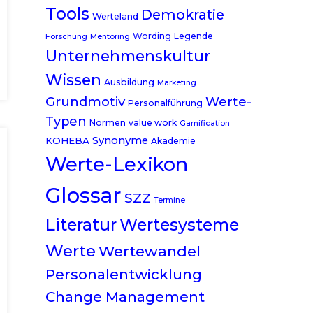
Tools
Demokratie
Werteland
Wording
Legende
Forschung
Mentoring
Unternehmenskultur
Wissen
Ausbildung
Marketing
Grundmotiv
Werte-
Personalführung
Typen
Normen
value work
Gamification
Synonyme
KOHEBA
Akademie
Werte-Lexikon
Glossar
SZZ
Termine
Literatur
Wertesysteme
Werte
Wertewandel
Personalentwicklung
Change Management