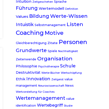
Intuition
Sprache
Zeitgeschehen
Führung
Wertemodell
Definition
Werte-Wissen
Bildung
Values
Listen
Intuistik
Selbstmanagement
Coaching
Motive
Personen
Zitate
Gleichberechtigung
Grundwerte
Spiele
Nachhaltigkeit
Organisation
Zeitenwende
Schule
Philosophie
Psychotherapie
Destruktivität
Werte-Bücher
Wertschöpfung
Innovation
Ethik
value
Zeitgeist
management
News
Neurowissenschaft
Wertvorstellung
für Coaches
Wertemanagement
value
Wertebegriff
identification
Studie