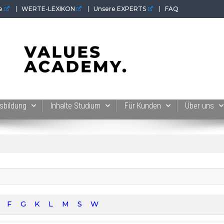
e
WERTE-LEXIKON
Unsere EXPERTS
FAQ
 der Werte-Akademie. Wertvolles für Werte-Coaches.
sbildung
Inhalte Studium
Für Kunden
Über uns
F
G
K
L
M
S
W