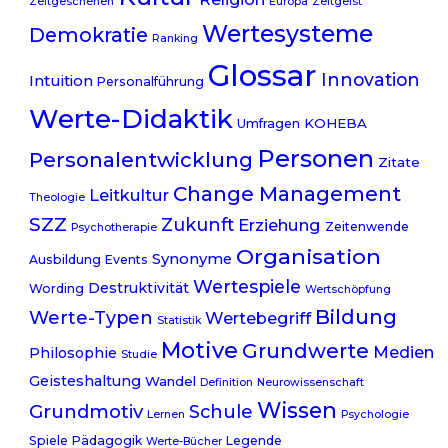
Zeitgeschehen
Europa
Zeitgeist
Wertesysteme
Demokratie
Ranking
Glossar
Innovation
Intuition
Personalführung
Werte-Didaktik
KOHEBA
Umfragen
Personen
Personalentwicklung
Zitate
Change Management
Leitkultur
Theologie
SZZ
Zukunft
Erziehung
Zeitenwende
Psychotherapie
Organisation
Synonyme
Ausbildung
Events
Wertespiele
Destruktivität
Wording
Wertschöpfung
Bildung
Werte-Typen
Wertebegriff
Statistik
Motive
Grundwerte
Medien
Philosophie
Studie
Geisteshaltung
Wandel
Definition
Neurowissenschaft
Wissen
Grundmotiv
Schule
Lernen
Psychologie
Spiele
Pädagogik
Legende
Werte-Bücher