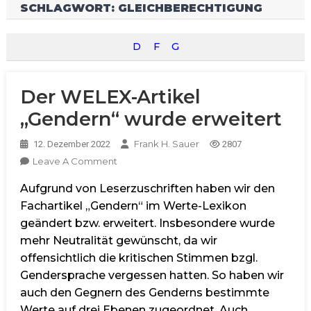
SCHLAGWORT:
GLEICHBERECHTIGUNG
D
F
G
Der WELEX-Artikel
„Gendern“ wurde erweitert
Frank H. Sauer
12. Dezember 2022
2807
On
Leave A Comment
Der
Aufgrund von Leserzuschriften haben wir den
WELEX-
Artikel
Fachartikel „Gendern“ im Werte-Lexikon
„Gendern“
geändert bzw. erweitert. Insbesondere wurde
Wurde
mehr Neutralität gewünscht, da wir
Erweitert
offensichtlich die kritischen Stimmen bzgl.
Gendersprache vergessen hatten. So haben wir
auch den Gegnern des Genderns bestimmte
Werte auf drei Ebenen zugeordnet. Auch