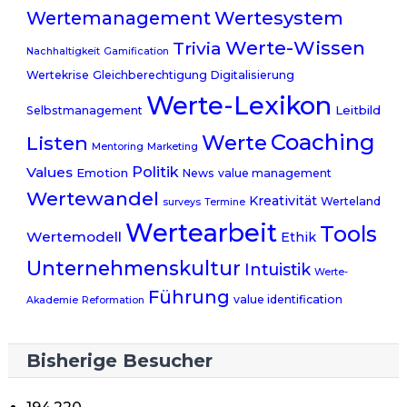
Wertemanagement
Wertesystem
Werte-Wissen
Trivia
Nachhaltigkeit
Gamification
Wertekrise
Gleichberechtigung
Digitalisierung
Werte-Lexikon
Leitbild
Selbstmanagement
Coaching
Werte
Listen
Mentoring
Marketing
Politik
Values
Emotion
News
value management
Wertewandel
Kreativität
Werteland
surveys
Termine
Wertearbeit
Tools
Wertemodell
Ethik
Unternehmenskultur
Intuistik
Werte-
Führung
value identification
Akademie
Reformation
Bisherige Besucher