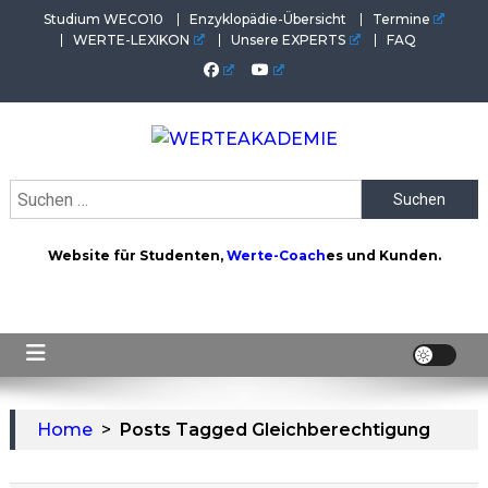
Skip
Studium WECO10
Enzyklopädie-Übersicht
Termine
to
WERTE-LEXIKON
Unsere EXPERTS
FAQ
content
WERTEAKADEMIE
Alles aus der Welt der Werte. Aktuelles von der Werte-
Suchen
Akademie. Wertvolles für Werte-Coaches.
nach:
Website für Studenten,
Werte-Coach
es und Kunden.
Home
>
Posts Tagged Gleichberechtigung