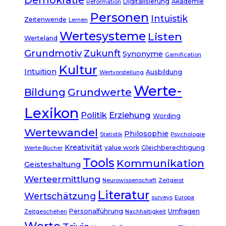
Digitalisierung
Akademie
Reformation
Personen
Intuistik
Zeitenwende
Lernen
Wertesysteme
Listen
Werteland
Grundmotiv
Zukunft
Synonyme
Gamification
Kultur
Intuition
Ausbildung
Wertvorstellung
Werte-
Bildung
Grundwerte
Lexikon
Politik
Erziehung
Wording
Wertewandel
Philosophie
Statistik
Psychologie
Kreativität
value work
Gleichberechtigung
Werte-Bücher
Tools
Kommunikation
Geisteshaltung
Werteermittlung
Neurowissenschaft
Zeitgeist
Literatur
Wertschätzung
surveys
Europa
Personalführung
Umfragen
Zeitgeschehen
Nachhaltigkeit
Werte