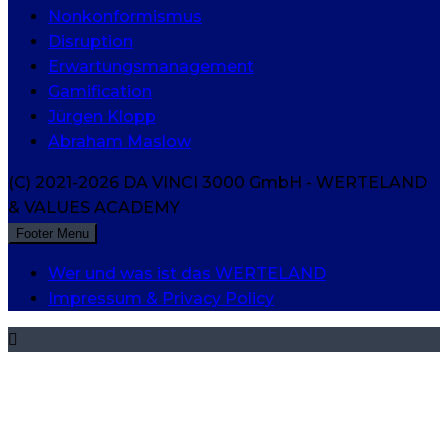
Nonkonformismus
Disruption
Erwartungsmanagement
Gamification
Jürgen Klopp
Abraham Maslow
(C) 2021-2026 DA VINCI 3000 GmbH - WERTELAND
& VALUES ACADEMY
Footer Menu
Wer und was ist das WERTELAND
Impressum & Privacy Policy