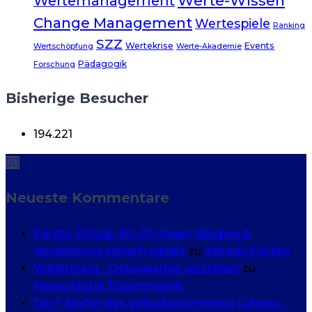
Werte-Wissen
Wertemanagement
Change Management
Wertespiele
Ranking
SZZ
Wertekrise
Events
Wertschöpfung
Werte-Akademie
Pädagogik
Forschung
Bisherige Besucher
194.221
Neueste Kommentare
Pareto Prinzip, 80-20-Regel, Beispiel &
Anwendung einfach erklärt
zu
Vilfredo Pareto
Vollatmung - Osteopathie verstehen
zu
Menschliche Trisymmetrik
Die 7 Stufen des selbstbestimmten Lebens –