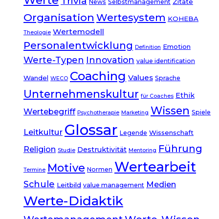
Trivia
Zitate
News
Selbstmanagement
Organisation
Wertesystem
KOHEBA
Wertemodell
Theologie
Personalentwicklung
Emotion
Definition
Werte-Typen
Innovation
value identification
Coaching
Values
Wandel
Sprache
WECO
Unternehmenskultur
Ethik
für Coaches
Wissen
Wertebegriff
Spiele
Psychotherapie
Marketing
Glossar
Leitkultur
Wissenschaft
Legende
Führung
Religion
Destruktivität
Studie
Mentoring
Wertearbeit
Motive
Normen
Termine
Schule
Medien
Leitbild
value management
Werte-Didaktik