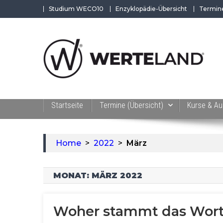
Skip
Studium WECO10
Enzyklopädie-Übersicht
Termin
to
content
WERTEAKADEMIE
Alles aus der Welt der Werte. Aktuelles von
Startseite
Termine (Übersicht)
Kurse & Au
Home
>
2022
>
März
MONAT:
MÄRZ 2022
Woher stammt das Wort