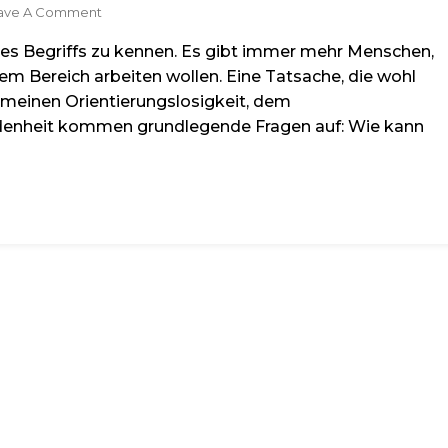
On
ave A Comment
Woher
ines Begriffs zu kennen. Es gibt immer mehr Menschen,
Stammt
Das
sem Bereich arbeiten wollen. Eine Tatsache, die wohl
Wort
gemeinen Orientierungslosigkeit, dem
Coaching?
edenheit kommen grundlegende Fragen auf: Wie kann