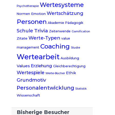
Wertesysteme
Psychotherapie
Wertschätzung
Emotion
Normen
Personen
Akademie
Pädagogik
Trivia
Schule
Zeitenwende
Gamification
Werte-Typen
Zitate
value
Coaching
management
Studie
Wertearbeit
Ausbildung
Erziehung
Values
Gleichberechtigung
Wertespiele
Ethik
Werte-Bücher
Grundmotiv
Personalentwicklung
Statistik
Wissenschaft
Bisherige Besucher