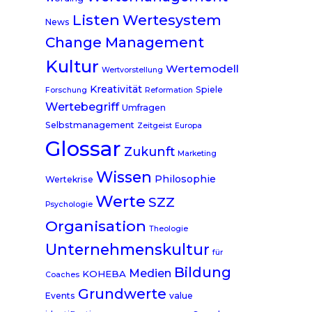
Listen
Wertesystem
News
Change Management
Kultur
Wertemodell
Wertvorstellung
Kreativität
Spiele
Forschung
Reformation
Wertebegriff
Umfragen
Selbstmanagement
Zeitgeist
Europa
Glossar
Zukunft
Marketing
Wissen
Philosophie
Wertekrise
Werte
SZZ
Psychologie
Organisation
Theologie
Unternehmenskultur
für
Bildung
Medien
KOHEBA
Coaches
Grundwerte
Events
value