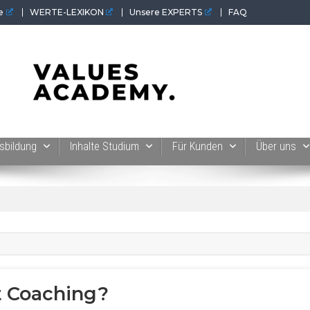
e
WERTE-LEXIKON
Unsere EXPERTS
FAQ
 der Werte-Akademie. Wertvolles für Werte-Coaches.
sbildung
Inhalte Studium
Für Kunden
Über uns
 Coaching?