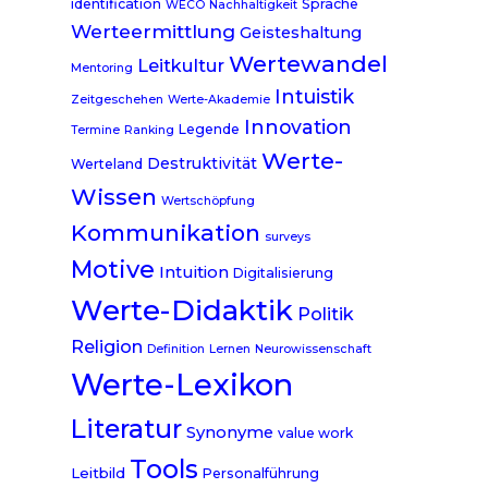
identification
Sprache
WECO
Nachhaltigkeit
Werteermittlung
Geisteshaltung
Wertewandel
Leitkultur
Mentoring
Intuistik
Zeitgeschehen
Werte-Akademie
Innovation
Legende
Termine
Ranking
Werte-
Destruktivität
Werteland
Wissen
Wertschöpfung
Kommunikation
surveys
Motive
Intuition
Digitalisierung
Werte-Didaktik
Politik
Religion
Definition
Lernen
Neurowissenschaft
Werte-Lexikon
Literatur
Synonyme
value work
Tools
Leitbild
Personalführung