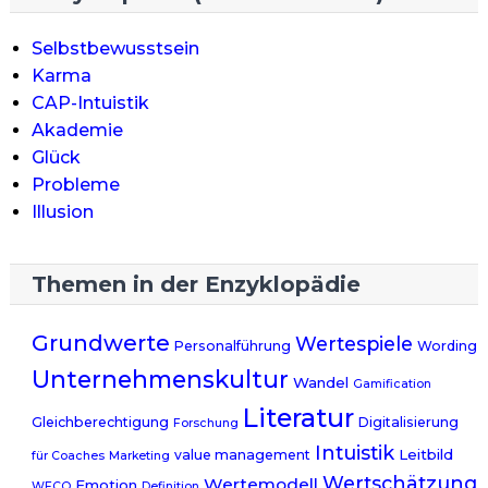
Selbstbewusstsein
Karma
CAP-Intuistik
Akademie
Glück
Probleme
Illusion
Themen in der Enzyklopädie
Grundwerte
Wertespiele
Personalführung
Wording
Unternehmenskultur
Wandel
Gamification
Literatur
Gleichberechtigung
Digitalisierung
Forschung
Intuistik
Leitbild
value management
für Coaches
Marketing
Wertschätzung
Wertemodell
Emotion
WECO
Definition