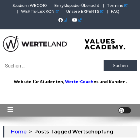
Skip
Studium WECO10
Enzyklopädie-Übersicht
Termine
to
WERTE-LEXIKON
Unsere EXPERTS
FAQ
content
WERTEAKADEMIE
Alles aus der Welt der Werte. Aktuelles von der Werte-
Suchen
Akademie. Wertvolles für Werte-Coaches.
nach:
Website für Studenten,
Werte-Coach
es und Kunden.
Home
>
Posts Tagged Wertschöpfung