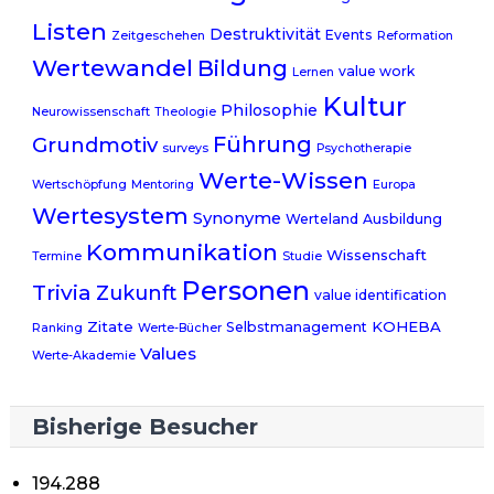
Listen
Destruktivität
Events
Zeitgeschehen
Reformation
Wertewandel
Bildung
value work
Lernen
Kultur
Philosophie
Neurowissenschaft
Theologie
Führung
Grundmotiv
surveys
Psychotherapie
Werte-Wissen
Wertschöpfung
Mentoring
Europa
Wertesystem
Synonyme
Werteland
Ausbildung
Kommunikation
Wissenschaft
Termine
Studie
Personen
Trivia
Zukunft
value identification
Zitate
KOHEBA
Selbstmanagement
Ranking
Werte-Bücher
Values
Werte-Akademie
Bisherige Besucher
194.288