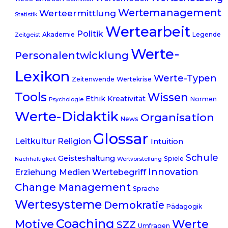
Wertemanagement
Werteermittlung
Statistik
Wertearbeit
Politik
Akademie
Legende
Zeitgeist
Werte-
Personalentwicklung
Lexikon
Werte-Typen
Zeitenwende
Wertekrise
Tools
Wissen
Ethik
Kreativität
Normen
Psychologie
Werte-Didaktik
Organisation
News
Glossar
Leitkultur
Religion
Intuition
Schule
Geisteshaltung
Spiele
Nachhaltigkeit
Wertvorstellung
Innovation
Erziehung
Medien
Wertebegriff
Change Management
Sprache
Wertesysteme
Demokratie
Pädagogik
Coaching
Werte
Motive
SZZ
Umfragen