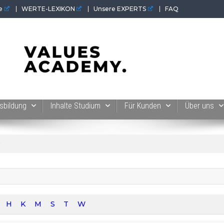
e
WERTE-LEXIKON
Unsere EXPERTS
FAQ
 der Werte-Akademie. Wertvolles für Werte-Coaches.
sbildung
Inhalte Studium
Für Kunden
Über uns
g
H
K
M
S
T
W