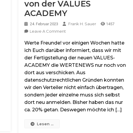
von der VALUES
ACADEMY
Frank H. Sauer
24. Februar 2023
1457
On
Leave A Comment
WERTENEWS
Werte Freunde! vor einigen Wochen hatte
Nur
Noch
ich Euch darüber informiert, dass wir mit
Von
der Fertigstellung der neuen VALUES-
Der
ACADEMY die WERTENEWS nur noch von
VALUES
dort aus verschicken. Aus
ACADEMY
datenschutzrechtlichen Gründen konnten
wir den Verteiler nicht einfach übertragen,
sondern jeder einzelne muss sich selbst
dort neu anmelden. Bisher haben das nur
ca. 20% getan. Deswegen möchte ich […]
Lesen ...