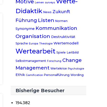
Werte-
Motive
Lernen
surveys
Didaktik
Zukunft
News
Listen
Führung
Normen
Kommunikation
Synonyme
Organisation
Destruktivität
Wertemodell
Sprache
Europa
Theologie
Wertearbeit
Leitbild
Spiele
Change
Selbstmanagement
Forschung
Management
Wertekrise
Psychologie
Ethik
Personalführung
Wording
Gamification
Bisherige Besucher
194.382