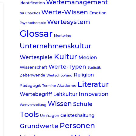
Wertemanagement
identification
Werte-Wissen
Emotion
für Coaches
Wertesystem
Psychotherapie
Glossar
Mentoring
Unternehmenskultur
Kultur
Wertespiele
Medien
Werte-Typen
Wissenschaft
Statistik
Religion
Zeitenwende
Wertschöpfung
Literatur
Pädagogik
Akademie
Termine
Innovation
Wertebegriff
Leitkultur
Wissen
Schule
Wertvorstellung
Tools
Geisteshaltung
Umfragen
Personen
Grundwerte