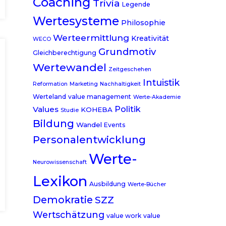
Coaching
Trivia
Legende
Wertesysteme
Philosophie
Werteermittlung
Kreativität
WECO
Grundmotiv
Gleichberechtigung
Wertewandel
Zeitgeschehen
Intuistik
Reformation
Marketing
Nachhaltigkeit
Werteland
value management
Werte-Akademie
Politik
Values
KOHEBA
Studie
Bildung
Wandel
Events
Personalentwicklung
Werte-
Neurowissenschaft
Lexikon
Ausbildung
Werte-Bücher
Demokratie
SZZ
Wertschätzung
value work
value