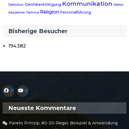
Kommunikation
Gleichberechtigung
Definition
Werte-
Religion
Personalführung
Akademie
Termine
Bisherige Besucher
194.382
Neueste Kommentare
Pareto Prinzip, 80-20-Regel, Beispiel & Anwendung