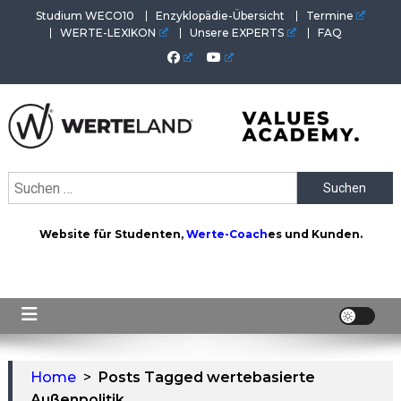
Skip
Studium WECO10
Enzyklopädie-Übersicht
Termine
to
WERTE-LEXIKON
Unsere EXPERTS
FAQ
content
WERTEAKADEMIE
Alles aus der Welt der Werte. Aktuelles von der Werte-
Suchen
Akademie. Wertvolles für Werte-Coaches.
nach:
Website für Studenten,
Werte-Coach
es und Kunden.
Home
>
Posts Tagged wertebasierte
Außenpolitik