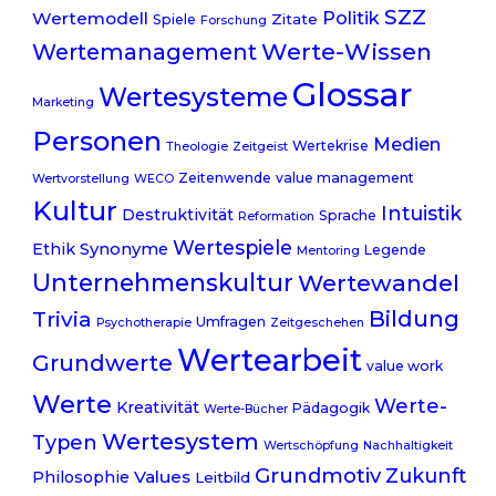
SZZ
Politik
Wertemodell
Zitate
Spiele
Forschung
Werte-Wissen
Wertemanagement
Glossar
Wertesysteme
Marketing
Personen
Medien
Wertekrise
Theologie
Zeitgeist
Zeitenwende
value management
Wertvorstellung
WECO
Kultur
Intuistik
Destruktivität
Sprache
Reformation
Wertespiele
Ethik
Synonyme
Legende
Mentoring
Unternehmenskultur
Wertewandel
Trivia
Bildung
Umfragen
Psychotherapie
Zeitgeschehen
Wertearbeit
Grundwerte
value work
Werte
Werte-
Kreativität
Pädagogik
Werte-Bücher
Wertesystem
Typen
Wertschöpfung
Nachhaltigkeit
Grundmotiv
Zukunft
Values
Philosophie
Leitbild