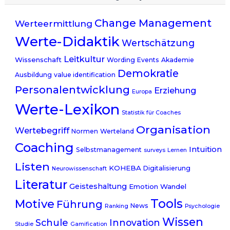
Change Management
Werteermittlung
Werte-Didaktik
Wertschätzung
Leitkultur
Wissenschaft
Wording
Events
Akademie
Demokratie
Ausbildung
value identification
Personalentwicklung
Erziehung
Europa
Werte-Lexikon
Statistik
für Coaches
Organisation
Wertebegriff
Normen
Werteland
Coaching
Intuition
Selbstmanagement
surveys
Lernen
Listen
KOHEBA
Digitalisierung
Neurowissenschaft
Literatur
Geisteshaltung
Emotion
Wandel
Tools
Motive
Führung
News
Ranking
Psychologie
Wissen
Schule
Innovation
Studie
Gamification