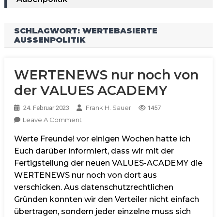
SCHLAGWORT:
WERTEBASIERTE
AUSSENPOLITIK
WERTENEWS nur noch von
der VALUES ACADEMY
Frank H. Sauer
24. Februar 2023
1457
On
Leave A Comment
WERTENEWS
Werte Freunde! vor einigen Wochen hatte ich
Nur
Noch
Euch darüber informiert, dass wir mit der
Von
Fertigstellung der neuen VALUES-ACADEMY die
Der
WERTENEWS nur noch von dort aus
VALUES
verschicken. Aus datenschutzrechtlichen
ACADEMY
Gründen konnten wir den Verteiler nicht einfach
übertragen, sondern jeder einzelne muss sich