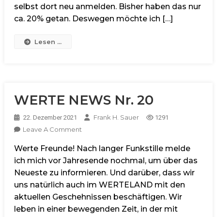
selbst dort neu anmelden. Bisher haben das nur
ca. 20% getan. Deswegen möchte ich […]
Lesen ...
WERTE NEWS Nr. 20
Frank H. Sauer
22. Dezember 2021
1291
On
Leave A Comment
WERTE
Werte Freunde! Nach langer Funkstille melde
NEWS
Nr.
ich mich vor Jahresende nochmal, um über das
20
Neueste zu informieren. Und darüber, dass wir
uns natürlich auch im WERTELAND mit den
aktuellen Geschehnissen beschäftigen. Wir
leben in einer bewegenden Zeit, in der mit