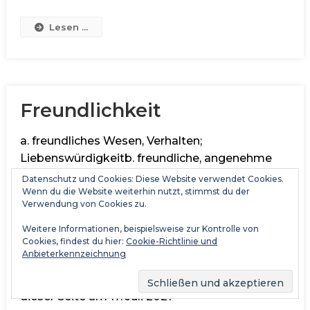
Lesen ...
Freundlichkeit
a. freundliches Wesen, Verhalten;
Liebenswürdigkeitb. freundliche, angenehme
Art freundliche Handlung Quelle: Duden.de
Datenschutz und Cookies: Diese Website verwendet Cookies.
Wenn du die Website weiterhin nutzt, stimmst du der
(31.01.2018) Jemanden, durch die Art des
Verwendung von Cookies zu.
eigenen Verhaltens, wie einen Freund behandeln
(vorausschickend) Die ausführliche
Weitere Informationen, beispielsweise zur Kontrolle von
Cookies, findest du hier:
Cookie-Richtlinie und
Beschreibung findest Du im Online-Werte-
Anbieterkennzeichnung
Lexikon: https://www.values-
academy.de/freundlichkeit Letzte Bearbeitung
dieser Seite am 17. Juli 2021