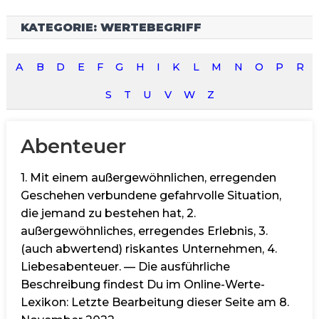
KATEGORIE:
WERTEBEGRIFF
A
B
D
E
F
G
H
I
K
L
M
N
O
P
R
S
T
U
V
W
Z
Abenteuer
1. Mit einem außergewöhnlichen, erregenden
Geschehen verbundene gefahrvolle Situation,
die jemand zu bestehen hat, 2.
außergewöhnliches, erregendes Erlebnis, 3.
(auch abwertend) riskantes Unternehmen, 4.
Liebesabenteuer. — Die ausführliche
Beschreibung findest Du im Online-Werte-
Lexikon: Letzte Bearbeitung dieser Seite am 8.