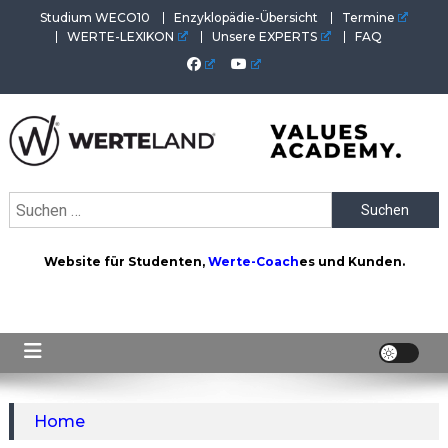
Skip
Studium WECO10
Enzyklopädie-Übersicht
Termine
to
WERTE-LEXIKON
Unsere EXPERTS
FAQ
content
WERTEAKADEMIE
Alles aus der Welt der Werte. Aktuelles von der Werte-
Suchen
Akademie. Wertvolles für Werte-Coaches.
nach:
Website für Studenten,
Werte-Coach
es und Kunden.
Home